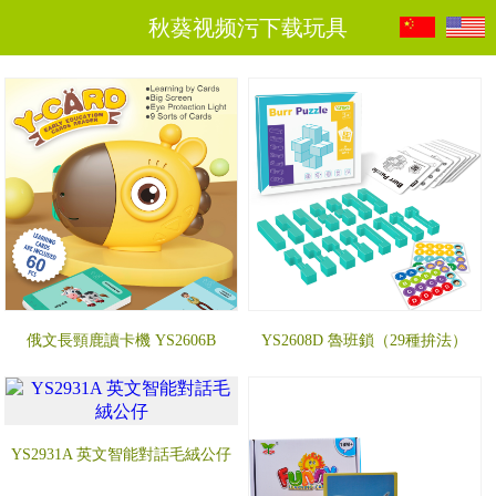
秋葵视频污下载玩具
俄文長頸鹿讀卡機 YS2606B
YS2608D 魯班鎖（29種拚法）
YS2931A 英文智能對話毛絨公仔