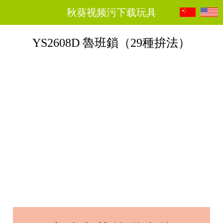
秋葵视频污下载玩具
YS2608D 魯班鎖（29種拚法）